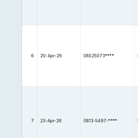
Kabupaten
saja
Sleman,
ya
...
unt...
Selamat
Kegiatan
siang….
Pamsimas
Bagaimana
sebagai
langkah
salah
6
20-Apr-26
08525073****
untuk
satu
mendapatkan
Kegiatan
fasilitas
Infrastuktur
pam...
Berbas...
Wallaikumsalam,
Benar
Assalamualaikum
Pak,
Bapak/Ibu
bahwa
Tabe'
7
23-Apr-26
Desa
0813-5497-****
(Izin/maaf/permisi_red)
B****okeng,
saya
Kota